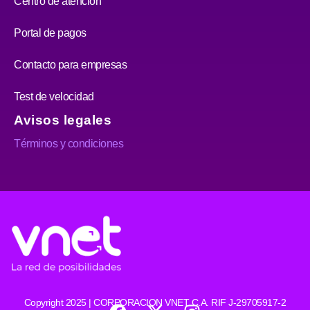
Centro de atención
Portal de pagos
Contacto para empresas
Test de velocidad
Avisos legales
Términos y condiciones
F
X
I
Copyright 2025 | CORPORACION VNET C.A. RIF J-29705917-2