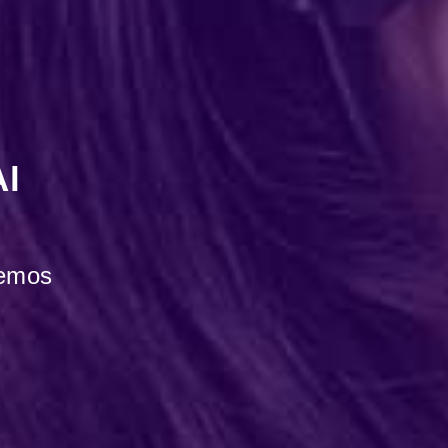
Al
demos