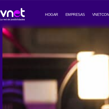
Ir
contenido
al
HOGAR
EMPRESAS
VNETCON
contenido