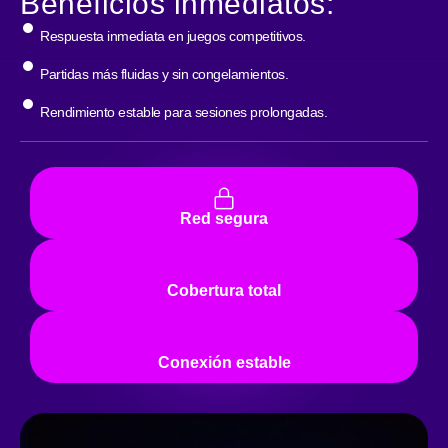
Beneficios inmediatos:
Respuesta inmediata en juegos competitivos.
Partidas más fluidas y sin congelamientos.
Rendimiento estable para sesiones prolongadas.
Red segura
Cobertura total
Conexión estable