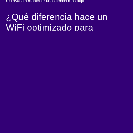
red ayuda a mantener una latencia más baja.
¿Qué diferencia hace un
WiFi optimizado para
gaming?
Permite mayor estabilidad y cobertura, evitando interferencias que
pueden causar lag o desconexiones.
Conéctalo TODO con la máxima velocidad
Tecnología 100% fibra óptica.
Velocidades simétricas.