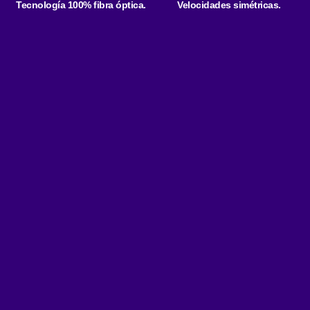
Tecnología 100% fibra óptica.
Velocidades simétricas.
Altas velocidades de
Mayor estabilidad y
navegación.
confiabilidad de la conexión.
Asesoría personalizada para
tu conectividad
Obtén una evaluación personalizada según tus juegos, tu equipo y tu
estilo de juego. Optimiza tu conexión para ganar ventaja en cada
partida.