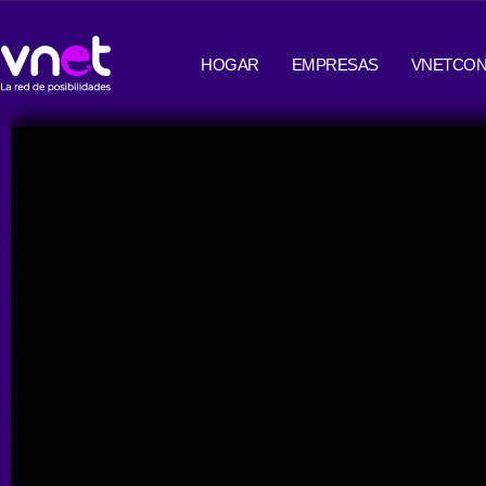
Ir
contenido
al
HOGAR
EMPRESAS
VNETCON
contenido