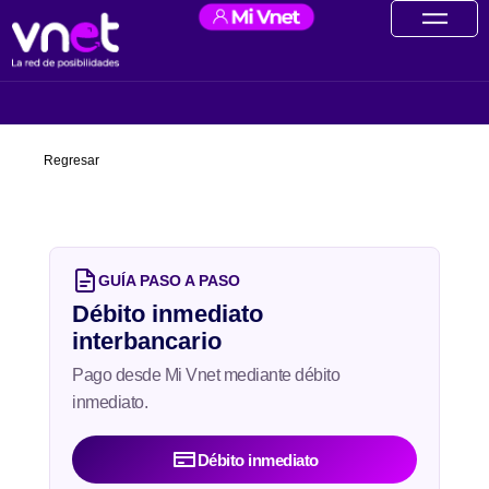
Ir
contenido
al
contenido
Regresar
GUÍA PASO A PASO
Débito inmediato
interbancario
Pago desde Mi Vnet mediante débito
inmediato.
Débito inmediato