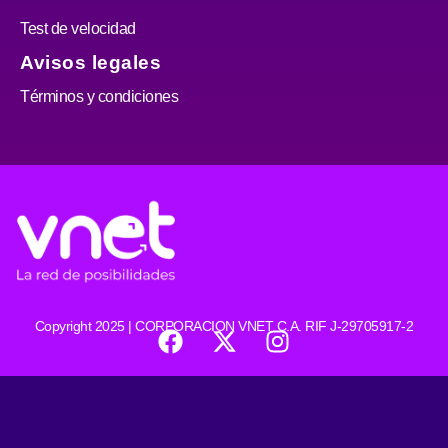
Test de velocidad
Avisos legales
Términos y condiciones
F
X
I
Copyright 2025 | CORPORACION VNET C.A. RIF J-29705917-2
a
-
n
c
t
s
e
w
t
b
i
a