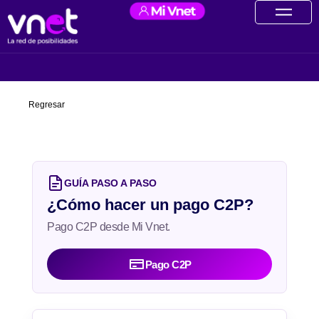
Ir
contenido
al
contenido
Regresar
GUÍA PASO A PASO
¿Cómo hacer un pago C2P?
Pago C2P desde Mi Vnet.
Pago C2P