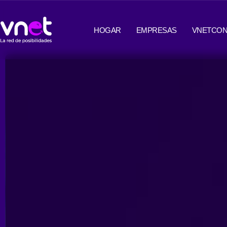
Ir
contenido
al
HOGAR
EMPRESAS
VNETCON
contenido