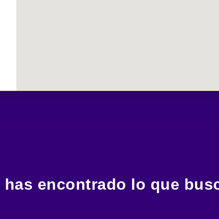
 has encontrado lo que bus
Estamos a un clic, una llamada o un mensaje para asistirte.