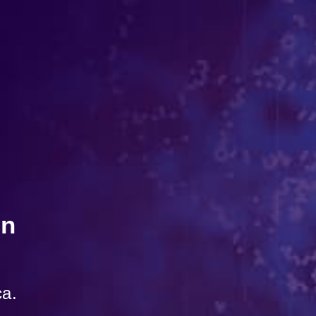
En
ca.