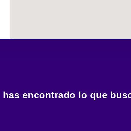
 has encontrado lo que bus
Estamos a un clic, una llamada o un mensaje para asistirte.