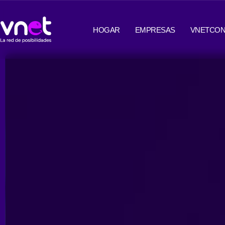
Ir
contenido
al
HOGAR
EMPRESAS
VNETCON
contenido