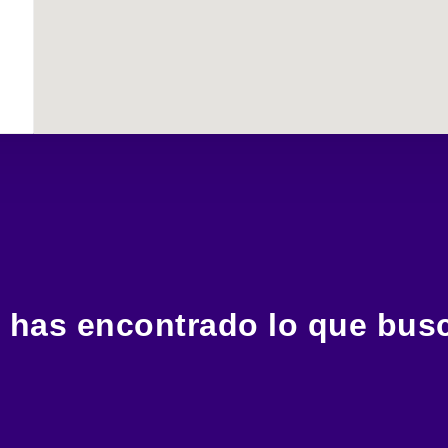
 has encontrado lo que bus
Estamos a un clic, una llamada o un mensaje para asistirte.