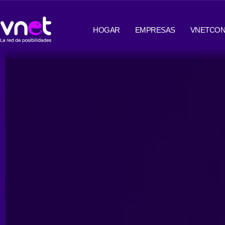
Ir
contenido
al
HOGAR
EMPRESAS
VNETCON
contenido