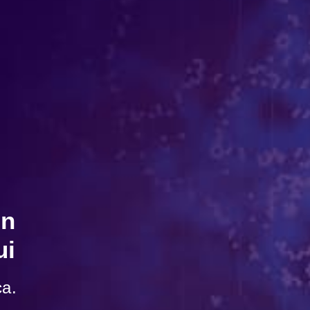
En
ui
ca.