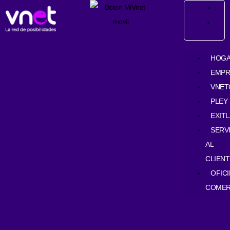
Ir
contenido
al
contenido
HOG
EMPR
VNET
PLEY
EXIT
SERV
AL
CLIENT
OFIC
COMER