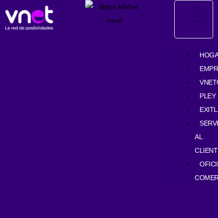
Ir
contenido
al
contenido
HOG
EMPR
VNET
PLEY
EXIT
SERV
AL
CLIENT
OFIC
COMER